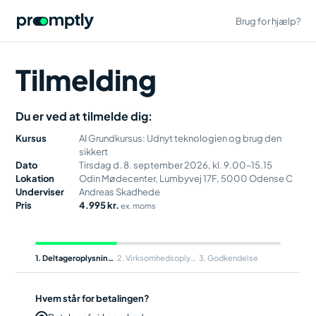
Brug for hjælp?
Tilmelding
Du er ved at tilmelde dig:
Kursus
AI Grundkursus: Udnyt teknologien og brug den
sikkert
Dato
Tirsdag d. 8. september 2026, kl. 9.00–15.15
Lokation
Odin Mødecenter, Lumbyvej 17F, 5000 Odense C
Underviser
Andreas Skadhede
Pris
4.995 kr.
ex. moms
1
Deltageroplysninger
2
Virksomhedsoplysninger
3
Godkendelse
Hvem står for betalingen?