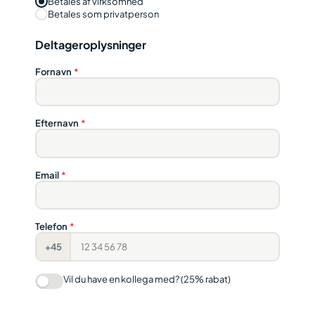
Betales af virksomhed
Betales som privatperson
Deltageroplysninger
Fornavn
*
Efternavn
*
Email
*
Telefon
*
+45
Vil du have en kollega med? (25% rabat)