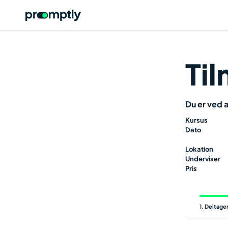
Ti
Du er ved a
Kursus
Dato
Lokation
Underviser
Pris
1
Deltage