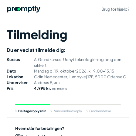
Brug for hjælp?
Tilmelding
Du er ved at tilmelde dig:
Kursus
AI Grundkursus: Udnyt teknologien og brug den
sikkert
Dato
Mandag d. 19. oktober 2026, kl. 9.00–15.15
Lokation
Odin Mødecenter, Lumbyvej 17F, 5000 Odense C
Underviser
Andreas Bjørn
Pris
4.995 kr.
ex. moms
1
Deltageroplysninger
2
Virksomhedsoplysninger
3
Godkendelse
Hvem står for betalingen?