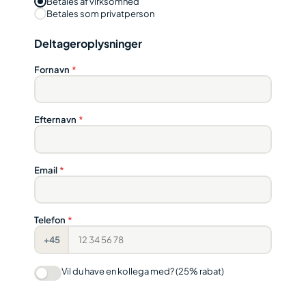
Betales af virksomhed
Betales som privatperson
Deltageroplysninger
Fornavn
*
Efternavn
*
Email
*
Telefon
*
+45
Vil du have en kollega med? (25% rabat)