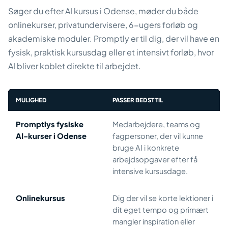
Søger du efter AI kursus i Odense, møder du både
onlinekurser, privatundervisere, 6-ugers forløb og
akademiske moduler. Promptly er til dig, der vil have en
fysisk, praktisk kursusdag eller et intensivt forløb, hvor
AI bliver koblet direkte til arbejdet.
MULIGHED
PASSER BEDST TIL
Promptlys fysiske
Medarbejdere, teams og
AI-kurser i Odense
fagpersoner, der vil kunne
bruge AI i konkrete
arbejdsopgaver efter få
intensive kursusdage.
Onlinekursus
Dig der vil se korte lektioner i
dit eget tempo og primært
mangler inspiration eller