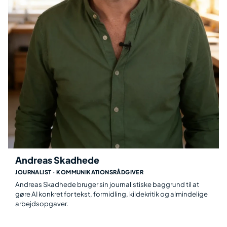
Andreas Skadhede
JOURNALIST · KOMMUNIKATIONSRÅDGIVER
Andreas Skadhede bruger sin journalistiske baggrund til at
gøre AI konkret for tekst, formidling, kildekritik og almindelige
arbejdsopgaver.